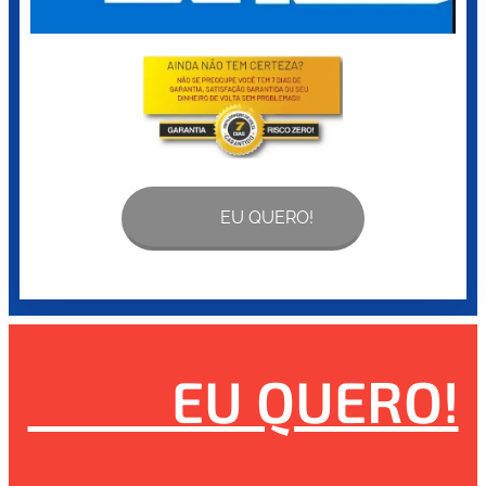
🙋‍♀️🙋‍♂️ EU QUERO!
🙋‍♂️🙋‍♀️EU QUERO!