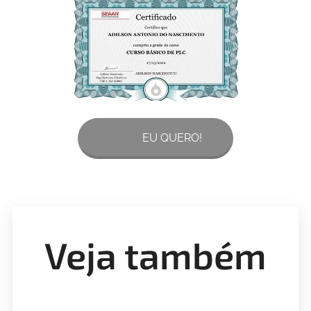
🙋‍♀️🙋‍♂️ EU QUERO!
Veja também