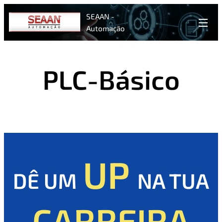
SEAAN -
Automação
PLC-Básico
UP
DÊ
UM
NA
TUA
CARREIRA