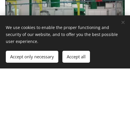
We use cookies to enable the proper functioning and
security of our website, and to offer you the best possible
user experience.
Automação de linha de pintura. Esta foi montada
Accept only necessary
Accept all
na fábrica da Eletrolux no Chile com
PLC e IHM SIEMENS