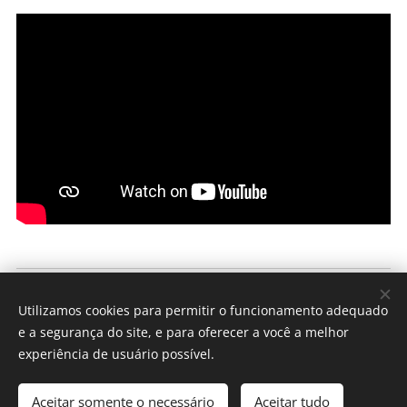
SEAAN - Automação
Utilizamos cookies para permitir o funcionamento adequado
Todos os direitos reservados 2022
e a segurança do site, e para oferecer a você a melhor
Cookies
experiência de usuário possível.
Idiomas
Aceitar somente o necessário
Aceitar tudo
Português brasileiro
English